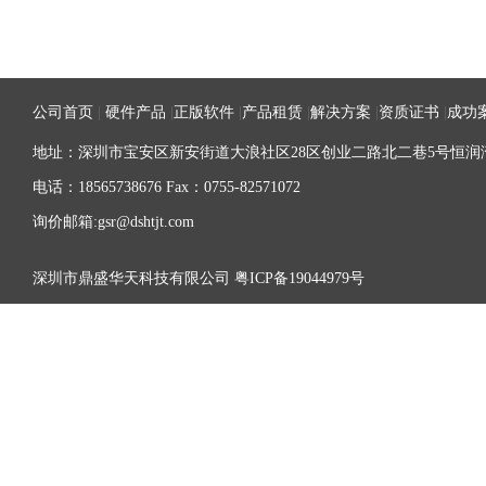
公司首页
|
硬件产品
|
正版软件
|
产品租赁
|
解决方案
|
资质证书
|
成功
地址：深圳市宝安区新安街道大浪社区28区创业二路北二巷5号恒润湾
电话：18565738676 Fax：0755-82571072
询价邮箱:gsr@dshtjt.com
深圳市鼎盛华天科技有限公司
粤ICP备19044979号