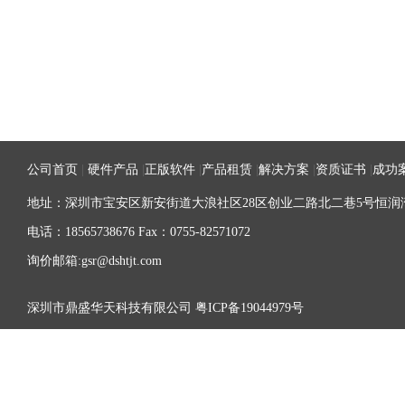
公司首页
|
硬件产品
|
正版软件
|
产品租赁
|
解决方案
|
资质证书
|
成功
地址：深圳市宝安区新安街道大浪社区28区创业二路北二巷5号恒润湾
电话：18565738676 Fax：0755-82571072
询价邮箱:gsr@dshtjt.com
深圳市鼎盛华天科技有限公司
粤ICP备19044979号