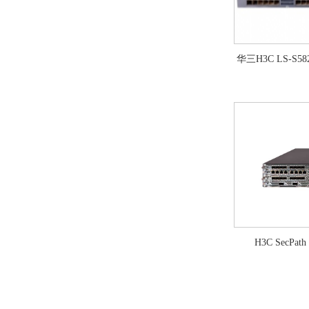
华三H3C LS-S5
H3C SecPa