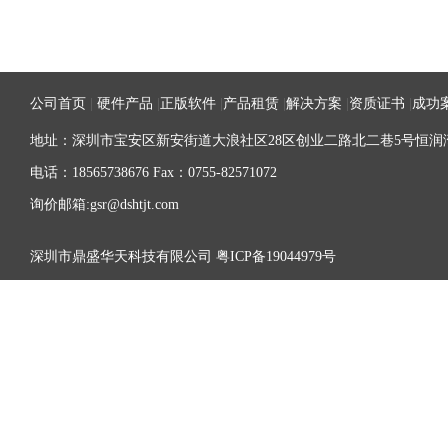
公司首页
|
硬件产品
|
正版软件
|
产品租赁
|
解决方案
|
资质证书
|
成功
地址：深圳市宝安区新安街道大浪社区28区创业二路北二巷5号恒润湾
电话：18565738676 Fax：0755-82571072
询价邮箱:gsr@dshtjt.com
深圳市鼎盛华天科技有限公司
粤ICP备19044979号