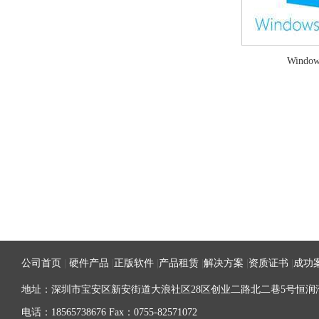
Window
公司首页
|
硬件产品
|
正版软件
|
产品租赁
|
解决方案
|
资质证书
|
成功
地址：深圳市宝安区新安街道大浪社区28区创业二路北二巷5号恒润湾
电话：18565738676 Fax：0755-82571072