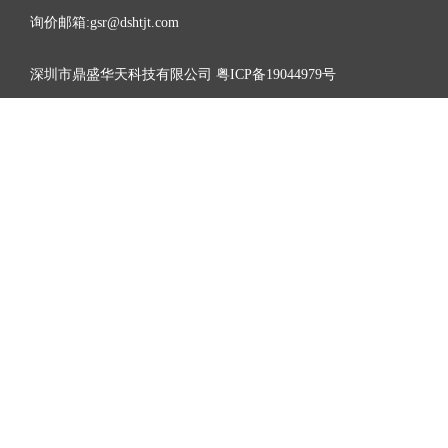
询价邮箱:gsr@dshtjt.com
深圳市鼎盛华天科技有限公司
粤ICP备19044979号