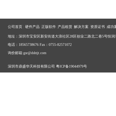
公司首页
|
硬件产品
|
正版软件
|
产品租赁
|
解决方案
|
资质证书
|
成功
地址：深圳市宝安区新安街道大浪社区28区创业二路北二巷5号恒润湾
电话：18565738676 Fax：0755-82571072
询价邮箱:gsr@dshtjt.com
深圳市鼎盛华天科技有限公司
粤ICP备19044979号