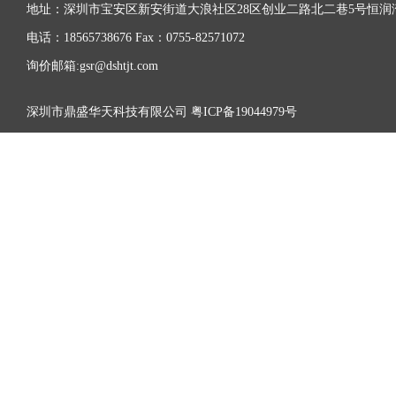
地址：深圳市宝安区新安街道大浪社区28区创业二路北二巷5号恒润湾
电话：18565738676 Fax：0755-82571072
询价邮箱:gsr@dshtjt.com
深圳市鼎盛华天科技有限公司
粤ICP备19044979号