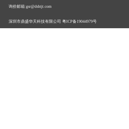
询价邮箱:gsr@dshtjt.com
深圳市鼎盛华天科技有限公司
粤ICP备19044979号