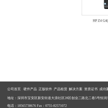
HP Z4 G4(
公司首页
|
硬件产品
|
正版软件
|
产品租赁
|
解决方案
|
资质证书
|
成功
地址：深圳市宝安区新安街道大浪社区28区创业二路北二巷5号恒润湾
电话：18565738676 Fax：0755-82571072