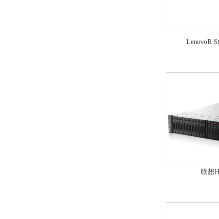
LenovoR S
联想HD