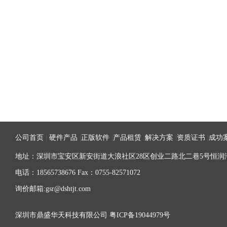
公司首页
|
硬件产品
|
正版软件
|
产品租赁
|
解决方案
|
资质证书
|
成功
地址：深圳市宝安区新安街道大浪社区28区创业二路北二巷5号恒润湾
电话：18565738676 Fax：0755-82571072
询价邮箱:gsr@dshtjt.com
深圳市鼎盛华天科技有限公司
粤ICP备19044979号