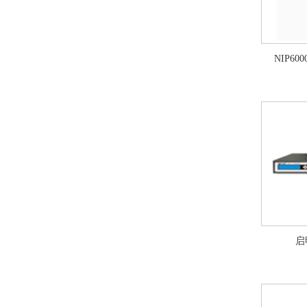
NIP6
启