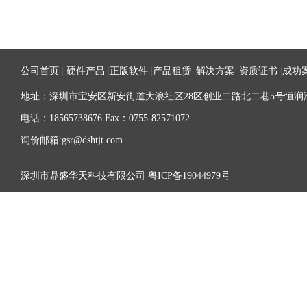
公司首页
|
硬件产品
|
正版软件
|
产品租赁
|
解决方案
|
资质证书
|
成功
地址：深圳市宝安区新安街道大浪社区28区创业二路北二巷5号恒润湾
电话：18565738676 Fax：0755-82571072
询价邮箱:gsr@dshtjt.com
深圳市鼎盛华天科技有限公司
粤ICP备19044979号