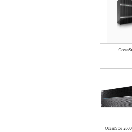
OceanS
OceanStor 