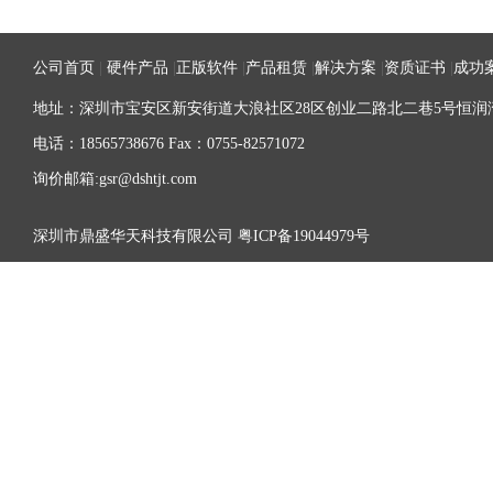
公司首页
|
硬件产品
|
正版软件
|
产品租赁
|
解决方案
|
资质证书
|
成功
地址：深圳市宝安区新安街道大浪社区28区创业二路北二巷5号恒润湾
电话：18565738676 Fax：0755-82571072
询价邮箱:gsr@dshtjt.com
深圳市鼎盛华天科技有限公司
粤ICP备19044979号