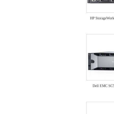
HP StorageWor
Dell EMC SC5