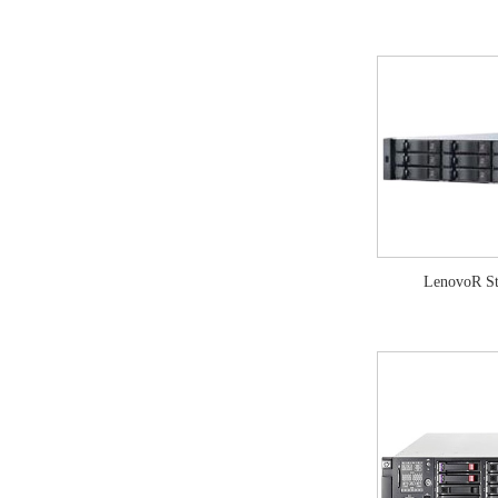
LenovoR S