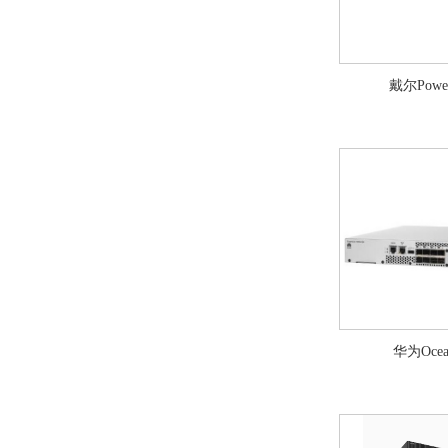
戴尔Power
华为Ocean